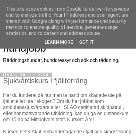
This site uses cookies from Google to deliver its services
and to analyze traffic. Your IP address and user-agent are
shared with Google along with performance and security
metrics to ensure quality of service, generate usage
Räddningshund - ett
statistics, and to detect and address abuse.
LEARN MORE
GOT IT
hundjobb
Räddningshundar, hunddressyr och sök och räddning.
tisdag 29 juli 2008
Sjukvårdskurs i fjällterräng
Har du funderat på hur man ta hand om skadade ute på
fjället eller ute i skogen? Om du har jobbat som
ambulanssjukvårdare eller i SLAO certifierad skidpatrull,
eller har motsvarande utbildning, kan du gå en distanskurs
om 15 hp på Mittuniversitetet. Kursort: Åre!
Kursen heter Akut omhändertagande i fjäll och skogsterräng!